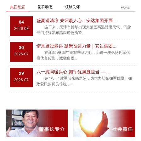
集团动态
党群动态
领导关怀
MORE
盛夏送清凉 关怀暖人心｜安达集团开展...
04
连日来，天津市持续出现大范围高温酷暑天气，气象
2026-08
部门持续发布高温橙色预警...
情系退役老兵 凝聚奋进力量｜安达集团...
30
在建军 99 周年即将来临之际，为进一步弘扬拥军优
2026-07
属优良传统，致敬集团...
八一慰问暖兵心 拥军优属显担当 — ...
29
在 “八一” 建军节来临之际，为大力弘扬拥军优属、拥
2026-07
政爱民的优良传统，...