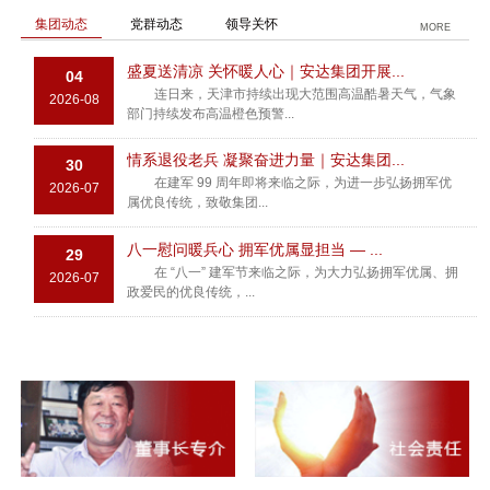
集团动态
党群动态
领导关怀
MORE
盛夏送清凉 关怀暖人心｜安达集团开展...
04
连日来，天津市持续出现大范围高温酷暑天气，气象
2026-08
部门持续发布高温橙色预警...
情系退役老兵 凝聚奋进力量｜安达集团...
30
在建军 99 周年即将来临之际，为进一步弘扬拥军优
2026-07
属优良传统，致敬集团...
八一慰问暖兵心 拥军优属显担当 — ...
29
在 “八一” 建军节来临之际，为大力弘扬拥军优属、拥
2026-07
政爱民的优良传统，...