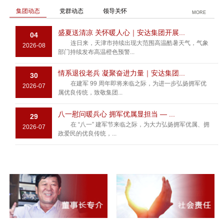
集团动态
党群动态
领导关怀
MORE
盛夏送清凉 关怀暖人心｜安达集团开展...
04
连日来，天津市持续出现大范围高温酷暑天气，气象
2026-08
部门持续发布高温橙色预警...
情系退役老兵 凝聚奋进力量｜安达集团...
30
在建军 99 周年即将来临之际，为进一步弘扬拥军优
2026-07
属优良传统，致敬集团...
八一慰问暖兵心 拥军优属显担当 — ...
29
在 “八一” 建军节来临之际，为大力弘扬拥军优属、拥
2026-07
政爱民的优良传统，...