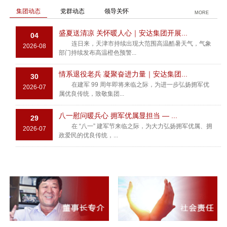
集团动态
党群动态
领导关怀
MORE
盛夏送清凉 关怀暖人心｜安达集团开展...
04
连日来，天津市持续出现大范围高温酷暑天气，气象
2026-08
部门持续发布高温橙色预警...
情系退役老兵 凝聚奋进力量｜安达集团...
30
在建军 99 周年即将来临之际，为进一步弘扬拥军优
2026-07
属优良传统，致敬集团...
八一慰问暖兵心 拥军优属显担当 — ...
29
在 “八一” 建军节来临之际，为大力弘扬拥军优属、拥
2026-07
政爱民的优良传统，...