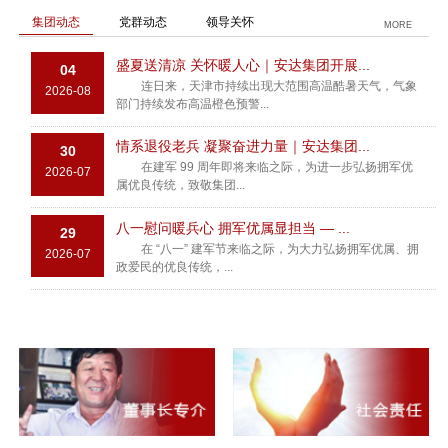
集团动态
党群动态
领导关怀
MORE
盛夏送清凉 关怀暖人心｜安达集团开展...
04
连日来，天津市持续出现大范围高温酷暑天气，气象
2026-08
部门持续发布高温橙色预警...
情系退役老兵 凝聚奋进力量｜安达集团...
30
在建军 99 周年即将来临之际，为进一步弘扬拥军优
2026-07
属优良传统，致敬集团...
八一慰问暖兵心 拥军优属显担当 — ...
29
在 “八一” 建军节来临之际，为大力弘扬拥军优属、拥
2026-07
政爱民的优良传统，...