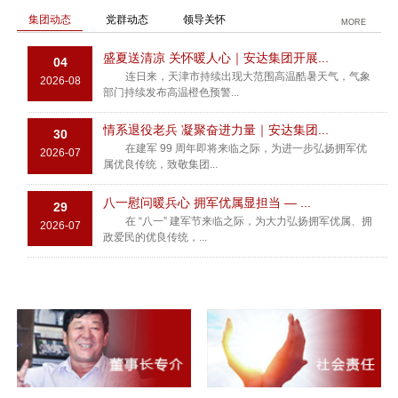
集团动态
党群动态
领导关怀
MORE
盛夏送清凉 关怀暖人心｜安达集团开展...
04
连日来，天津市持续出现大范围高温酷暑天气，气象
2026-08
部门持续发布高温橙色预警...
情系退役老兵 凝聚奋进力量｜安达集团...
30
在建军 99 周年即将来临之际，为进一步弘扬拥军优
2026-07
属优良传统，致敬集团...
八一慰问暖兵心 拥军优属显担当 — ...
29
在 “八一” 建军节来临之际，为大力弘扬拥军优属、拥
2026-07
政爱民的优良传统，...