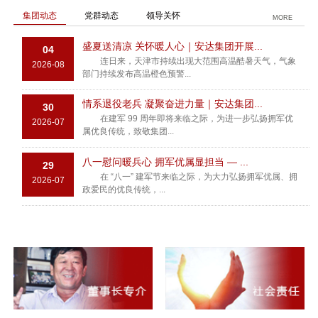
集团动态
党群动态
领导关怀
MORE
盛夏送清凉 关怀暖人心｜安达集团开展...
04
连日来，天津市持续出现大范围高温酷暑天气，气象
2026-08
部门持续发布高温橙色预警...
情系退役老兵 凝聚奋进力量｜安达集团...
30
在建军 99 周年即将来临之际，为进一步弘扬拥军优
2026-07
属优良传统，致敬集团...
八一慰问暖兵心 拥军优属显担当 — ...
29
在 “八一” 建军节来临之际，为大力弘扬拥军优属、拥
2026-07
政爱民的优良传统，...