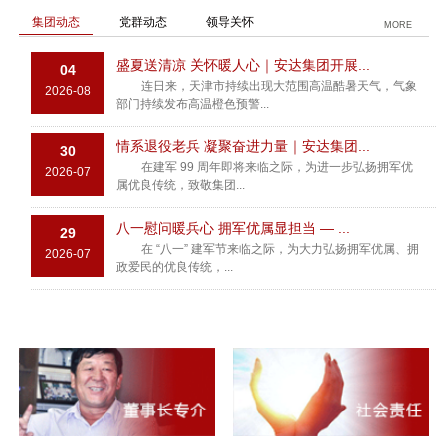
集团动态
党群动态
领导关怀
MORE
盛夏送清凉 关怀暖人心｜安达集团开展...
04
连日来，天津市持续出现大范围高温酷暑天气，气象
2026-08
部门持续发布高温橙色预警...
情系退役老兵 凝聚奋进力量｜安达集团...
30
在建军 99 周年即将来临之际，为进一步弘扬拥军优
2026-07
属优良传统，致敬集团...
八一慰问暖兵心 拥军优属显担当 — ...
29
在 “八一” 建军节来临之际，为大力弘扬拥军优属、拥
2026-07
政爱民的优良传统，...