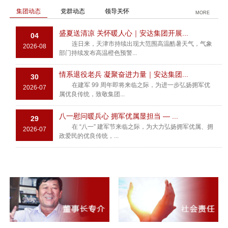
集团动态
党群动态
领导关怀
MORE
盛夏送清凉 关怀暖人心｜安达集团开展...
04
连日来，天津市持续出现大范围高温酷暑天气，气象
2026-08
部门持续发布高温橙色预警...
情系退役老兵 凝聚奋进力量｜安达集团...
30
在建军 99 周年即将来临之际，为进一步弘扬拥军优
2026-07
属优良传统，致敬集团...
八一慰问暖兵心 拥军优属显担当 — ...
29
在 “八一” 建军节来临之际，为大力弘扬拥军优属、拥
2026-07
政爱民的优良传统，...